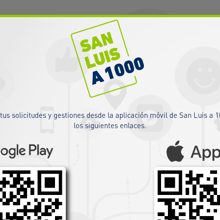
CONTACTO
AUTOGESTIÓN
TEL: (0266) 445 2000
tus solicitudes y gestiones desde la aplicación móvil de San Luis a 
los siguientes enlaces.
2
3
Datos del domicilio
Datos de facturación
CUIT
Email