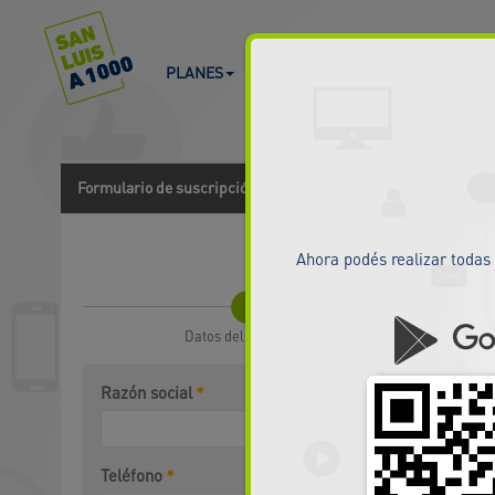
PLANES
COBERTURA
SUSCRIBITE
Formulario de suscripción
de Empresas a Mil
Ahora podés realizar todas 
1
Datos del solicitante
Razón social
Teléfono